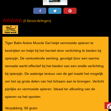
(0 Beoordelingen)
Tiger Balm Active Muscle Gel helpt vermoeide spieren te
bestrijden en helpt bij het herstel door verlichting te bieden bij
spierpijn. De verkoelende werking, gevolgd door een warme
sensatie werkt effectief bij het bieden van een snelle verlichting
bij spierpijn. De waterige textuur van de gel maakt het mogelijk
om het op grote delen van het lichaam aan te brengen. Verlicht
pijnlijke en vermoeide spieren. Ideaal ter afkoeling van de
spieren na het sporten.
">
Verpakking: 60 gram