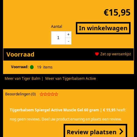
€
15,95
Aantal
In winkelwagen
+
+
-
-
Voorraad
Zet op wensenlijst
Voorraad:
19
items
Meer van Tiger Balm
|
Meer van Tijgerbalsem Active
Beoordelingen (0)
Tijgerbalsem Spiergel Active Muscle Gel 60 gram | € 15,95
heeft
nog geen reviews. Deel uw product ervaring en plaats een review.
Review plaatsen